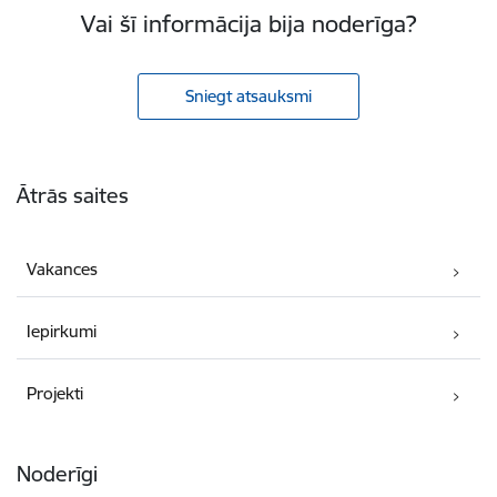
Vai šī informācija bija noderīga?
Sniegt atsauksmi
Kājene
Ātrās saites
Vakances
Iepirkumi
Projekti
Noderīgi