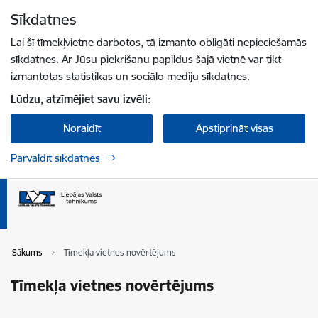
Pāriet uz lapas saturu
Sīkdatnes
Spied
lai meklētu
Enter
Lai šī tīmekļvietne darbotos, tā izmanto obligāti nepieciešamās
sīkdatnes. Ar Jūsu piekrišanu papildus šajā vietnē var tikt
izmantotas statistikas un sociālo mediju sīkdatnes.
Lūdzu, atzīmējiet savu izvēli:
Noraidīt
Apstiprināt visas
Pārvaldīt sīkdatnes
Sākums
Tīmekļa vietnes novērtējums
Tīmekļa vietnes novērtējums