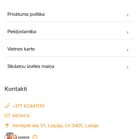
Privātuma politika
Piekļūstamība
Vietnes karte
Sīkdatņu izvēles maiņa
Kontakti
+371 63441110
E-pasts:
lvt@lvt.lv
Ventspils iela 51, Liepāja, LV-3405, Latvija