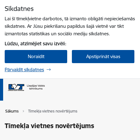
Pāriet uz lapas saturu
Sīkdatnes
Spied
lai meklētu
Enter
Lai šī tīmekļvietne darbotos, tā izmanto obligāti nepieciešamās
sīkdatnes. Ar Jūsu piekrišanu papildus šajā vietnē var tikt
izmantotas statistikas un sociālo mediju sīkdatnes.
Lūdzu, atzīmējiet savu izvēli:
Noraidīt
Apstiprināt visas
Pārvaldīt sīkdatnes
Sākums
Tīmekļa vietnes novērtējums
Tīmekļa vietnes novērtējums