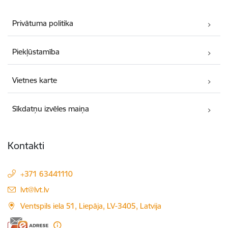
Privātuma politika
Piekļūstamība
Vietnes karte
Sīkdatņu izvēles maiņa
Kontakti
+371 63441110
E-pasts:
lvt@lvt.lv
Ventspils iela 51, Liepāja, LV-3405, Latvija