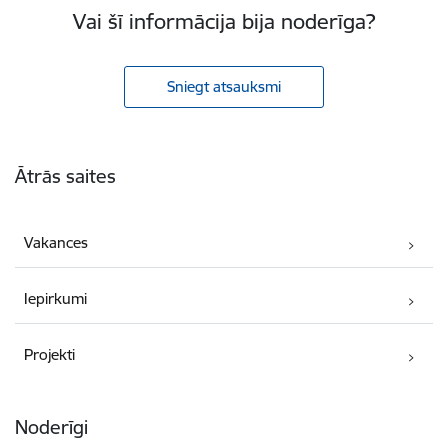
Vai šī informācija bija noderīga?
Sniegt atsauksmi
Kājene
Ātrās saites
Vakances
Iepirkumi
Projekti
Noderīgi