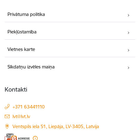
Privātuma politika
Piekļūstamība
Vietnes karte
Sīkdatņu izvēles maiņa
Kontakti
+371 63441110
E-pasts:
lvt@lvt.lv
Ventspils iela 51, Liepāja, LV-3405, Latvija