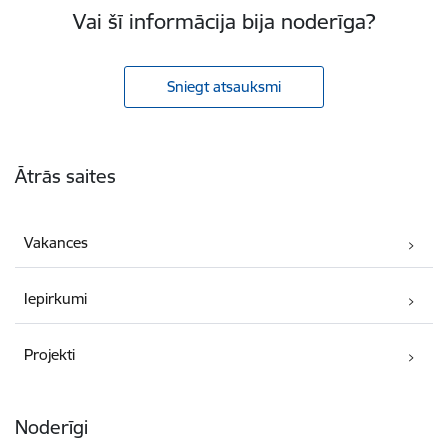
Vai šī informācija bija noderīga?
Sniegt atsauksmi
Kājene
Ātrās saites
Vakances
Iepirkumi
Projekti
Noderīgi