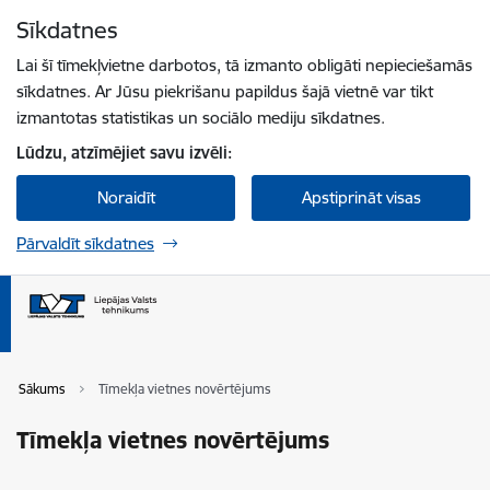
Pāriet uz lapas saturu
Sīkdatnes
Spied
lai meklētu
Enter
Lai šī tīmekļvietne darbotos, tā izmanto obligāti nepieciešamās
sīkdatnes. Ar Jūsu piekrišanu papildus šajā vietnē var tikt
izmantotas statistikas un sociālo mediju sīkdatnes.
Lūdzu, atzīmējiet savu izvēli:
Noraidīt
Apstiprināt visas
Pārvaldīt sīkdatnes
Sākums
Tīmekļa vietnes novērtējums
Tīmekļa vietnes novērtējums