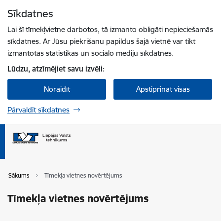
Pāriet uz lapas saturu
Sīkdatnes
Spied
lai meklētu
Enter
Lai šī tīmekļvietne darbotos, tā izmanto obligāti nepieciešamās
sīkdatnes. Ar Jūsu piekrišanu papildus šajā vietnē var tikt
izmantotas statistikas un sociālo mediju sīkdatnes.
Lūdzu, atzīmējiet savu izvēli:
Noraidīt
Apstiprināt visas
Pārvaldīt sīkdatnes
Sākums
Tīmekļa vietnes novērtējums
Tīmekļa vietnes novērtējums