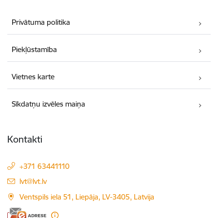
Privātuma politika
Piekļūstamība
Vietnes karte
Sīkdatņu izvēles maiņa
Kontakti
+371 63441110
E-pasts:
lvt@lvt.lv
Ventspils iela 51, Liepāja, LV-3405, Latvija