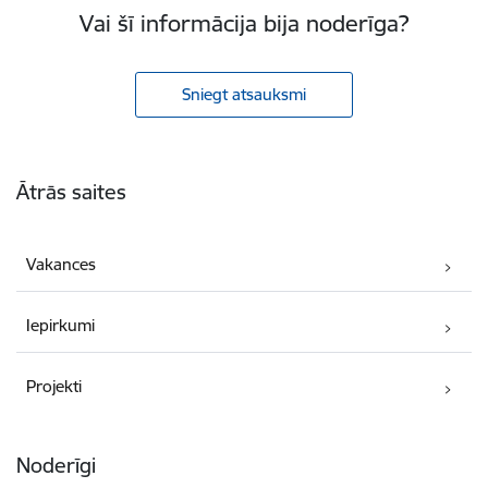
Vai šī informācija bija noderīga?
Sniegt atsauksmi
Kājene
Ātrās saites
Vakances
Iepirkumi
Projekti
Noderīgi