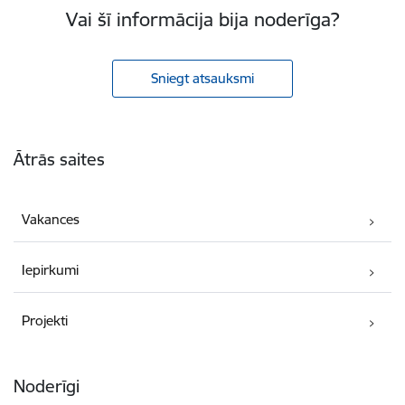
Vai šī informācija bija noderīga?
Sniegt atsauksmi
Kājene
Ātrās saites
Vakances
Iepirkumi
Projekti
Noderīgi