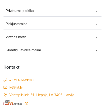
Privātuma politika
Piekļūstamība
Vietnes karte
Sīkdatņu izvēles maiņa
Kontakti
+371 63441110
E-pasts:
lvt@lvt.lv
Ventspils iela 51, Liepāja, LV-3405, Latvija