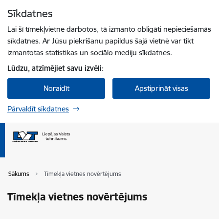
Pāriet uz lapas saturu
Sīkdatnes
Spied
lai meklētu
Enter
Lai šī tīmekļvietne darbotos, tā izmanto obligāti nepieciešamās
sīkdatnes. Ar Jūsu piekrišanu papildus šajā vietnē var tikt
izmantotas statistikas un sociālo mediju sīkdatnes.
Lūdzu, atzīmējiet savu izvēli:
Noraidīt
Apstiprināt visas
Pārvaldīt sīkdatnes
Sākums
Tīmekļa vietnes novērtējums
Tīmekļa vietnes novērtējums