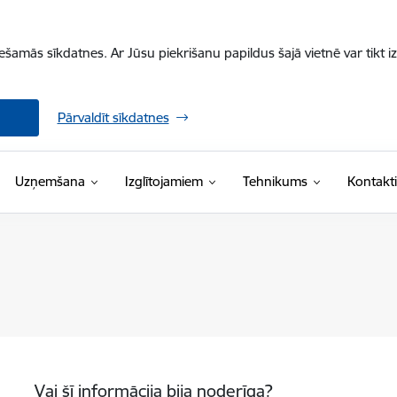
iešamās sīkdatnes. Ar Jūsu piekrišanu papildus šajā vietnē var tikt i
Pārvaldīt sīkdatnes
Uzņemšana
Izglītojamiem
Tehnikums
Kontakti
Vai šī informācija bija noderīga?