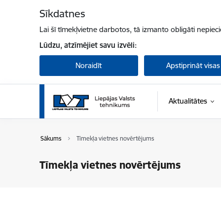
Pāriet uz lapas saturu
Sīkdatnes
Lai šī tīmekļvietne darbotos, tā izmanto obligāti nepiec
Lūdzu, atzīmējiet savu izvēli:
Noraidīt
Apstiprināt visas
Aktualitātes
Sākums
Tīmekļa vietnes novērtējums
Tīmekļa vietnes novērtējums