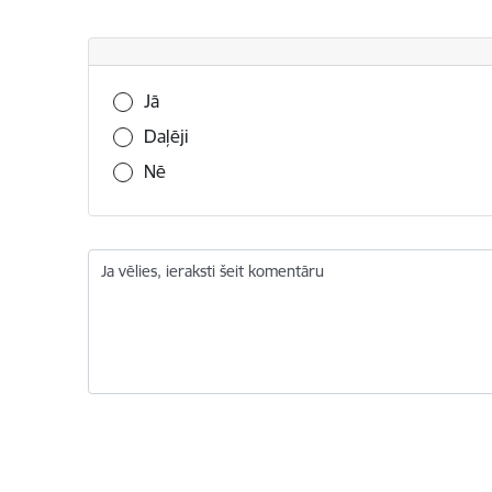
Vai šī informācija bija noderīga?
Jā
Daļēji
Nē
Ja vēlies, ieraksti šeit komentāru