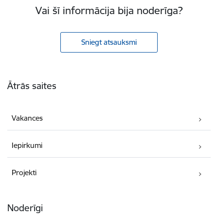
Vai šī informācija bija noderīga?
Sniegt atsauksmi
Kājene
Ātrās saites
Vakances
Iepirkumi
Projekti
Noderīgi