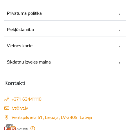
Privātuma politika
Piekļūstamība
Vietnes karte
Sīkdatņu izvēles maiņa
Kontakti
+371 63441110
E-pasts:
lvt@lvt.lv
Ventspils iela 51, Liepāja, LV-3405, Latvija