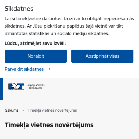
Pāriet uz lapas saturu
Sīkdatnes
Spied
lai meklētu
Enter
Lai šī tīmekļvietne darbotos, tā izmanto obligāti nepieciešamās
sīkdatnes. Ar Jūsu piekrišanu papildus šajā vietnē var tikt
izmantotas statistikas un sociālo mediju sīkdatnes.
Lūdzu, atzīmējiet savu izvēli:
Noraidīt
Apstiprināt visas
Pārvaldīt sīkdatnes
Sākums
Tīmekļa vietnes novērtējums
Tīmekļa vietnes novērtējums