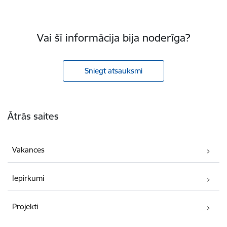
Vai šī informācija bija noderīga?
Sniegt atsauksmi
Kājene
Ātrās saites
Vakances
Iepirkumi
Projekti