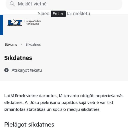
Pāriet uz lapas saturu
Spied
lai meklētu
Enter
Sākums
Sīkdatnes
Sīkdatnes
Atskaņot tekstu
Lai šī tīmekļvietne darbotos, tā izmanto obligāti nepieciešamās
sīkdatnes. Ar Jūsu piekrišanu papildus šajā vietnē var tikt
izmantotas statistikas un sociālo mediju sīkdatnes.
Pielāgot sīkdatnes