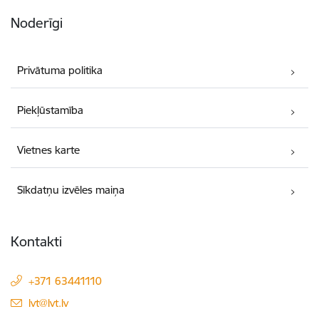
Noderīgi
Privātuma politika
Piekļūstamība
Vietnes karte
Sīkdatņu izvēles maiņa
Kontakti
+371 63441110
E-pasts:
lvt@lvt.lv