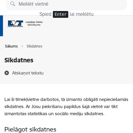
Pāriet uz lapas saturu
Spied
lai meklētu
Enter
Sākums
Sīkdatnes
Sīkdatnes
Atskaņot tekstu
Lai šī tīmekļvietne darbotos, tā izmanto obligāti nepieciešamās
sīkdatnes. Ar Jūsu piekrišanu papildus šajā vietnē var tikt
izmantotas statistikas un sociālo mediju sīkdatnes.
Pielāgot sīkdatnes