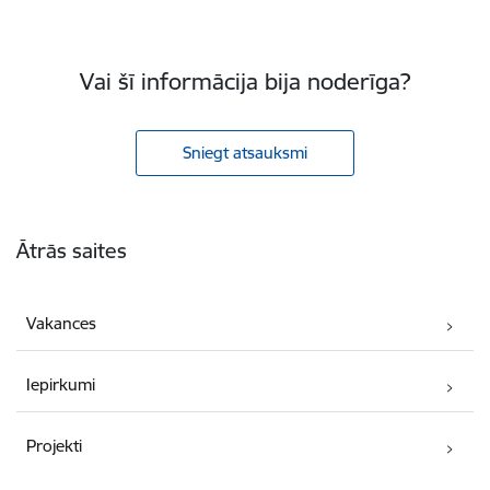
Vai šī informācija bija noderīga?
Sniegt atsauksmi
Kājene
Ātrās saites
Vakances
Iepirkumi
Projekti