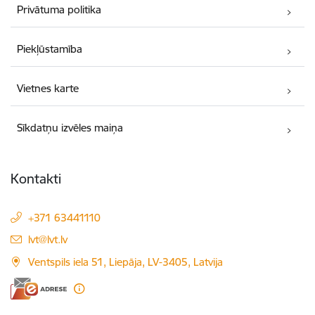
Privātuma politika
Piekļūstamība
Vietnes karte
Sīkdatņu izvēles maiņa
Kontakti
+371 63441110
E-pasts:
lvt@lvt.lv
Ventspils iela 51, Liepāja, LV-3405, Latvija