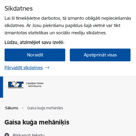
Pāriet uz lapas saturu
Sīkdatnes
Spied
lai meklētu
Enter
Lai šī tīmekļvietne darbotos, tā izmanto obligāti nepieciešamās
sīkdatnes. Ar Jūsu piekrišanu papildus šajā vietnē var tikt
izmantotas statistikas un sociālo mediju sīkdatnes.
Lūdzu, atzīmējiet savu izvēli:
Noraidīt
Apstiprināt visas
Pārvaldīt sīkdatnes
Sākums
Gaisa kuģa mehāniķis
Gaisa kuģa mehāniķis
Atskaņot tekstu