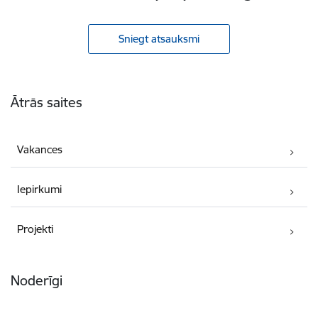
Sniegt atsauksmi
Kājene
Ātrās saites
Vakances
Iepirkumi
Projekti
Noderīgi