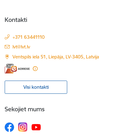
Kontakti
+371 63441110
E-pasts:
lvt@lvt.lv
Ventspils iela 51, Liepāja, LV-3405, Latvija
Visi kontakti
Sekojiet mums