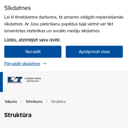
Pāriet uz lapas saturu
Sīkdatnes
Spied
lai meklētu
Enter
Lai šī tīmekļvietne darbotos, tā izmanto obligāti nepieciešamās
sīkdatnes. Ar Jūsu piekrišanu papildus šajā vietnē var tikt
izmantotas statistikas un sociālo mediju sīkdatnes.
Lūdzu, atzīmējiet savu izvēli:
Noraidīt
Apstiprināt visas
Pārvaldīt sīkdatnes
Sākums
Tehnikums
Struktūra
Struktūra