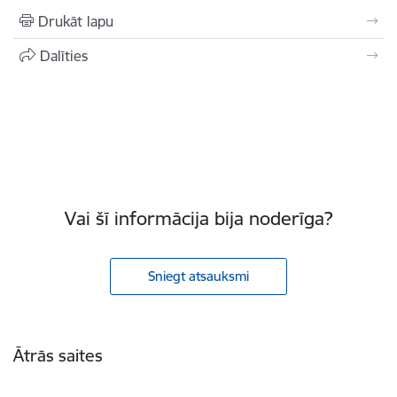
Drukāt lapu
Dalīties
Vai šī informācija bija noderīga?
Sniegt atsauksmi
Kājene
Ātrās saites