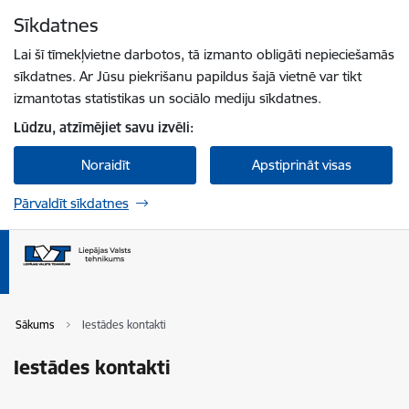
Pāriet uz lapas saturu
Sīkdatnes
Spied
lai meklētu
Enter
Lai šī tīmekļvietne darbotos, tā izmanto obligāti nepieciešamās
sīkdatnes. Ar Jūsu piekrišanu papildus šajā vietnē var tikt
izmantotas statistikas un sociālo mediju sīkdatnes.
Lūdzu, atzīmējiet savu izvēli:
Noraidīt
Apstiprināt visas
Pārvaldīt sīkdatnes
Sākums
Iestādes kontakti
Iestādes kontakti