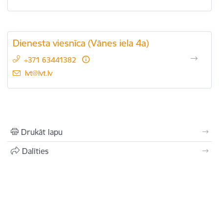
Dienesta viesnīca (Vānes iela 4a)
+371 63441382
E-pasts:
lvt@lvt.lv
Drukāt lapu
Dalīties