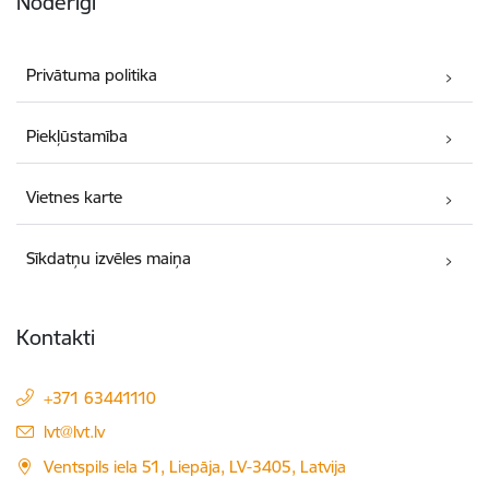
Noderīgi
Privātuma politika
Piekļūstamība
Vietnes karte
Sīkdatņu izvēles maiņa
Kontakti
+371 63441110
E-pasts:
lvt@lvt.lv
Ventspils iela 51, Liepāja, LV-3405, Latvija