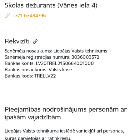
Skolas dežurants (Vānes iela 4)
+371 63484796
Rekvizīti
Saņēmēja nosaukums:
Liepājas Valsts tehnikums
Saņēmēja reģistrācijas numurs:
3036003572
Bankas konts:
LV20TREL2150664001000
Bankas nosaukums:
Valsts kase
Bankas kods:
TRELLV22
Pieejamības nodrošinājums personām ar
īpašām vajadzībām
Liepājas Valsts tehnikuma iestādē var iekļūt arī personas,
kuras pārvietojas ar ratiņkrēslu.