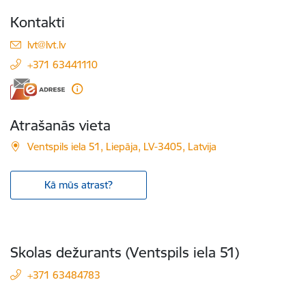
Kontakti
E-pasts:
lvt@lvt.lv
+371 63441110
Atrašanās vieta
Ventspils iela 51, Liepāja, LV-3405, Latvija
Kā mūs atrast?
Skolas dežurants (Ventspils iela 51)
+371 63484783