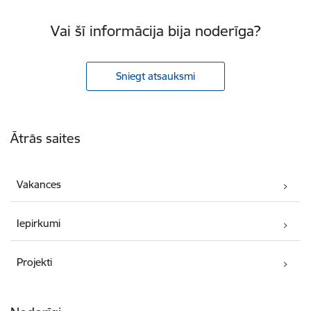
Vai šī informācija bija noderīga?
Sniegt atsauksmi
Kājene
Ātrās saites
Vakances
Iepirkumi
Projekti