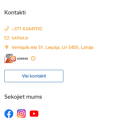
Kontakti
+371 63441110
E-pasts:
lvt@lvt.lv
Ventspils iela 51, Liepāja, LV-3405, Latvija
Visi kontakti
Sekojiet mums