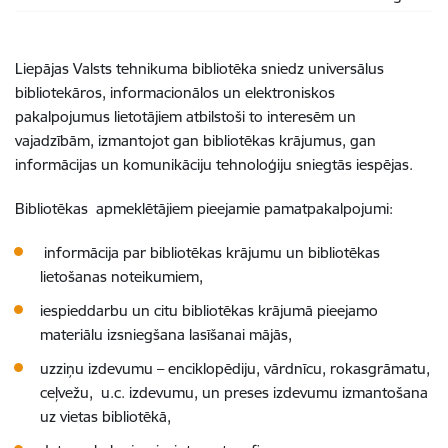
Liepājas Valsts tehnikuma bibliotēka sniedz universālus
bibliotekāros, informacionālos un elektroniskos
pakalpojumus lietotājiem atbilstoši to interesēm un
vajadzībām, izmantojot gan bibliotēkas krājumus, gan
informācijas un komunikāciju tehnoloģiju sniegtās iespējas.
Bibliotēkas apmeklētājiem pieejamie pamatpakalpojumi:
informācija par bibliotēkas krājumu un bibliotēkas
lietošanas noteikumiem,
iespieddarbu un citu bibliotēkas krājumā pieejamo
materiālu izsniegšana lasīšanai mājās,
uzziņu izdevumu – enciklopēdiju, vārdnīcu, rokasgrāmatu,
ceļvežu, u.c. izdevumu, un preses izdevumu izmantošana
uz vietas bibliotēkā,