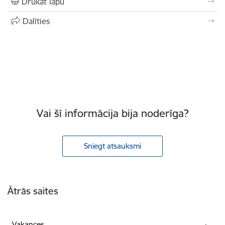
Drukāt lapu
Dalīties
Vai šī informācija bija noderīga?
Sniegt atsauksmi
Kājene
Ātrās saites
Vakances