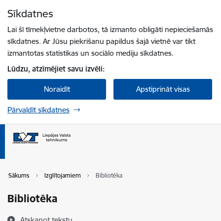
Pāriet uz lapas saturu
Sīkdatnes
Spied
lai meklētu
Enter
Lai šī tīmekļvietne darbotos, tā izmanto obligāti nepieciešamās
sīkdatnes. Ar Jūsu piekrišanu papildus šajā vietnē var tikt
izmantotas statistikas un sociālo mediju sīkdatnes.
Lūdzu, atzīmējiet savu izvēli:
Noraidīt
Apstiprināt visas
Pārvaldīt sīkdatnes
Sākums
Izglītojamiem
Bibliotēka
Bibliotēka
Atskaņot tekstu