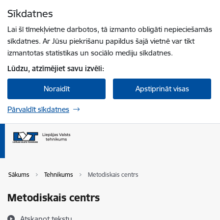
Pāriet uz lapas saturu
Sīkdatnes
Spied
lai meklētu
Enter
Lai šī tīmekļvietne darbotos, tā izmanto obligāti nepieciešamās
sīkdatnes. Ar Jūsu piekrišanu papildus šajā vietnē var tikt
izmantotas statistikas un sociālo mediju sīkdatnes.
Lūdzu, atzīmējiet savu izvēli:
Noraidīt
Apstiprināt visas
Pārvaldīt sīkdatnes
Sākums
Tehnikums
Metodiskais centrs
Metodiskais centrs
Atskaņot tekstu