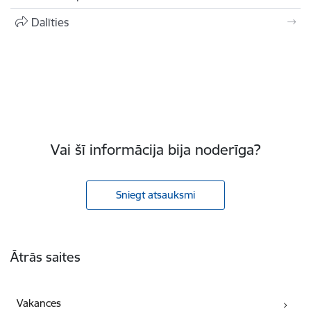
Dalīties
Vai šī informācija bija noderīga?
Sniegt atsauksmi
Kājene
Ātrās saites
Vakances