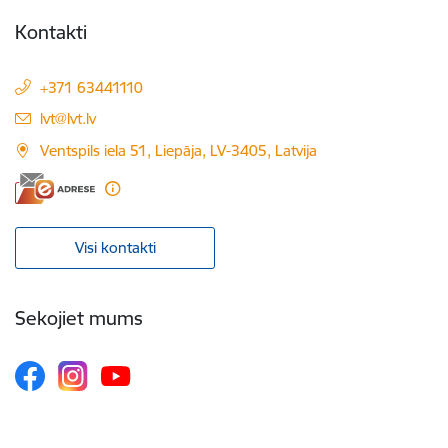
Kontakti
+371 63441110
E-pasts:
lvt@lvt.lv
Ventspils iela 51, Liepāja, LV-3405, Latvija
Visi kontakti
Sekojiet mums