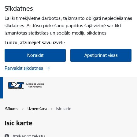
Pāriet uz lapas saturu
Sīkdatnes
Spied
lai meklētu
Enter
Lai šī tīmekļvietne darbotos, tā izmanto obligāti nepieciešamās
sīkdatnes. Ar Jūsu piekrišanu papildus šajā vietnē var tikt
izmantotas statistikas un sociālo mediju sīkdatnes.
Lūdzu, atzīmējiet savu izvēli:
Noraidīt
Apstiprināt visas
Pārvaldīt sīkdatnes
Sākums
Uzņemšana
Isic karte
Isic karte
Atskaņot tekstu