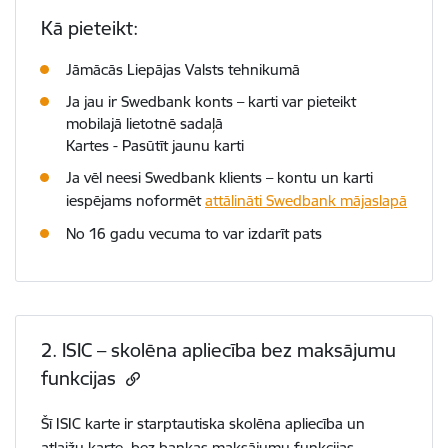
Kā pieteikt:
Jāmācās Liepājas Valsts tehnikumā
Ja jau ir Swedbank konts – karti var pieteikt
mobilajā lietotnē sadaļā
Kartes - Pasūtīt jaunu karti
Ja vēl neesi Swedbank klients – kontu un karti
iespējams noformēt
attālināti Swedbank mājaslapā
No 16 gadu vecuma to var izdarīt pats
2. ISIC – skolēna apliecība bez maksājumu
funkcijas
Šī ISIC karte ir starptautiska skolēna apliecība un
atlaižu karte, bez bankas maksājumu funkcijas.