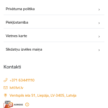
Privātuma politika
Piekļūstamība
Vietnes karte
Sīkdatņu izvēles maiņa
Kontakti
+371 63441110
E-pasts:
lvt@lvt.lv
Ventspils iela 51, Liepāja, LV-3405, Latvija