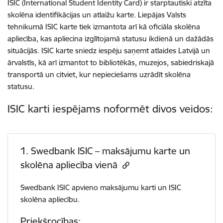
ISIC (International Student Identity Card) ir starptautiski atzīta
skolēna identifikācijas un atlaižu karte. Liepājas Valsts
tehnikumā ISIC karte tiek izmantota arī kā oficiāla skolēna
apliecība, kas apliecina izglītojamā statusu ikdienā un dažādās
situācijās. ISIC karte sniedz iespēju saņemt atlaides Latvijā un
ārvalstīs, kā arī izmantot to bibliotēkās, muzejos, sabiedriskajā
transportā un citviet, kur nepieciešams uzrādīt skolēna
statusu.
ISIC karti iespējams noformēt divos veidos:
1. Swedbank ISIC – maksājumu karte un
skolēna apliecība vienā
Swedbank ISIC apvieno maksājumu karti un ISIC
skolēna apliecību.
Priekšrocības: