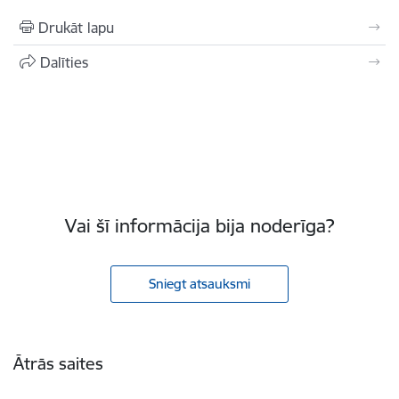
Drukāt lapu
Dalīties
Vai šī informācija bija noderīga?
Sniegt atsauksmi
Kājene
Ātrās saites