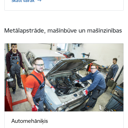
Skatīt vairāk
Metālapstrāde, mašīnbūve un mašīnzinības
Automehāniķis