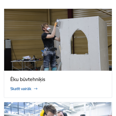
Ēku būvtehniķis
Skatīt vairāk