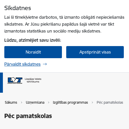
Pāriet uz lapas saturu
Sīkdatnes
Spied
lai meklētu
Enter
Lai šī tīmekļvietne darbotos, tā izmanto obligāti nepieciešamās
sīkdatnes. Ar Jūsu piekrišanu papildus šajā vietnē var tikt
izmantotas statistikas un sociālo mediju sīkdatnes.
Lūdzu, atzīmējiet savu izvēli:
Noraidīt
Apstiprināt visas
Pārvaldīt sīkdatnes
Sākums
Uzņemšana
Izglītības programmas
Pēc pamatskolas
Pēc pamatskolas