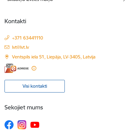
Kontakti
+371 63441110
E-pasts:
lvt@lvt.lv
Ventspils iela 51, Liepāja, LV-3405, Latvija
Visi kontakti
Sekojiet mums