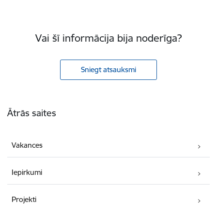
Vai šī informācija bija noderīga?
Sniegt atsauksmi
Kājene
Ātrās saites
Vakances
Iepirkumi
Projekti