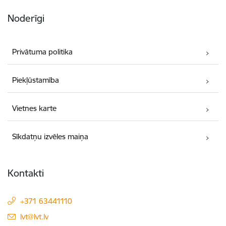
Noderīgi
Privātuma politika
Piekļūstamība
Vietnes karte
Sīkdatņu izvēles maiņa
Kontakti
+371 63441110
E-pasts:
lvt@lvt.lv