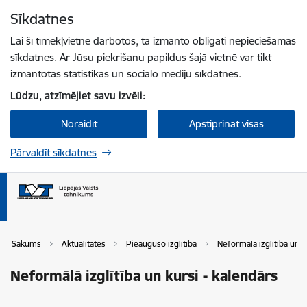
Pāriet uz lapas saturu
Sīkdatnes
Spied
lai meklētu
Enter
Lai šī tīmekļvietne darbotos, tā izmanto obligāti nepieciešamās
sīkdatnes. Ar Jūsu piekrišanu papildus šajā vietnē var tikt
izmantotas statistikas un sociālo mediju sīkdatnes.
Lūdzu, atzīmējiet savu izvēli:
Noraidīt
Apstiprināt visas
Pārvaldīt sīkdatnes
Sākums
Aktualitātes
Pieaugušo izglītība
Neformālā izglītība un k
Neformālā izglītība un kursi - kalendārs