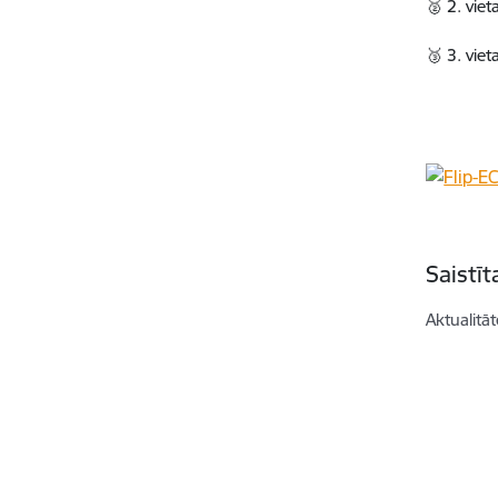
🥈 2. vie
🥉 3. vie
Saistī
Aktualitāt