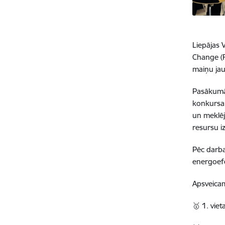
Liepājas 
Change (F
maiņu jau
Pasākumā 
konkursam
un meklēj
resursu 
Pēc darba
energoefek
Apsveica
🥇 1. vie