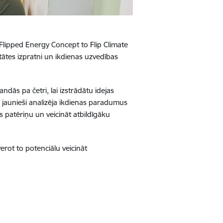
“Flipped Energy Concept to Flip Climate
itātes izpratni un ikdienas uzvedības
dās pa četri, lai izstrādātu idejas
 jaunieši analizēja ikdienas paradumus
 patēriņu un veicināt atbildīgāku
rot to potenciālu veicināt