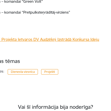
ta – komandai “Green Volt”
ta – komandai “Pretpulksteņrādītāj-virziens”
tas tēmas
es:
Dienesta viesnīca
Projekti
Vai šī informācija bija noderīga?