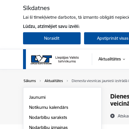
Pāriet uz lapas saturu
Sīkdatnes
Lai šī tīmekļvietne darbotos, tā izmanto obligāti nepiec
Lūdzu, atzīmējiet savu izvēli:
Noraidīt
Apstiprināt visas
Aktualitātes
Sākums
Aktualitātes
Dienesta viesnīcas jaunieši izstrādā
Dienes
Jaunumi
veicin
Notikumu kalendārs
Atska
Nodarbību saraksts
Nodarbību izmaiņas