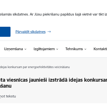
iešamās sīkdatnes. Ar Jūsu piekrišanu papildus šajā vietnē var tikt i
Pārvaldīt sīkdatnes
Uzņemšana
Izglītojamiem
Tehnikums
Kontakti
 idejas konkursam par energoefektivitātes veicināšanu
ta viesnīcas jaunieši izstrādā idejas konkurs
āšanu
ņot tekstu