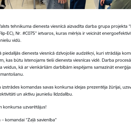
Valsts tehnikuma dienesta viesnīcā aizvadīta darba grupa projekta 
lip-EC), Nr. #C075” ietvaros, kuras mērķis ir veicināt energoefektiv
niešu vidū.
piedalījās dienesta viesnīcā dzīvojošie audzēkņi, kuri strādāja koman
, kas būtu īstenojams tieši dienesta viesnīcas vidē. Darba procesā
a veidus, kā ar vienkāršām darbībām iespējams samazināt enerģijas
izmantošanu.
 izstrādes komandas savas konkursa idejas prezentēja žūrijai, uzsve
tivitāti un aktīvu jauniešu līdzdalību.
m konkursa uzvarētājus!
ta – komandai “Zaļā savienība”