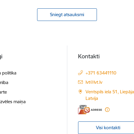
Sniegt atsauksmi
i
Kontakti
 politika
+371 63441110
E-pasts:
lvt@lvt.lv
mība
Ventspils iela 51, Liepāj
arte
Latvija
izvēles maiņa
Visi kontakti