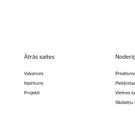
Kājene
Ātrās saites
Noderīg
Vakances
Privātuma
Iepirkumi
Piekļūsta
Projekti
Vietnes k
Sīkdatņu 