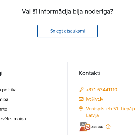
Vai šī informācija bija noderīga?
Sniegt atsauksmi
i
Kontakti
 politika
+371 63441110
E-pasts:
lvt@lvt.lv
mība
Ventspils iela 51, Liepāj
arte
Latvija
izvēles maiņa