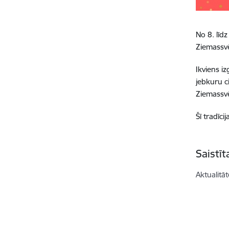
No 8. līd
Ziemassvē
Ikviens iz
jebkuru c
Ziemassvē
Šī tradīc
Saistī
Aktualitāt