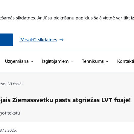
iešamās sīkdatnes. Ar Jūsu piekrišanu papildus šajā vietnē var tikt i
Pārvaldīt sīkdatnes
Uzņemšana
Izglītojamiem
Tehnikums
Kontakti
žas LVT foajē!
jais Ziemassvētku pasts atgriežas LVT foajē!
ņot tekstu
08.12.2025.