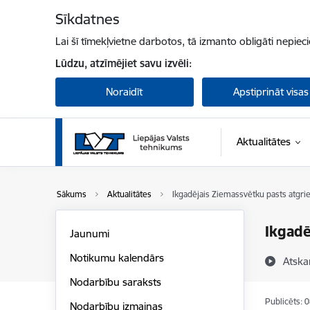
Pāriet uz lapas saturu
Sīkdatnes
Lai šī tīmekļvietne darbotos, tā izmanto obligāti nepiec
Lūdzu, atzīmējiet savu izvēli:
Noraidīt
Apstiprināt visas
Aktualitātes
Sākums
Aktualitātes
Ikgadējais Ziemassvētku pasts atgrie
Ikgadē
Jaunumi
Notikumu kalendārs
Atska
Nodarbību saraksts
Publicēts: 
Nodarbību izmaiņas