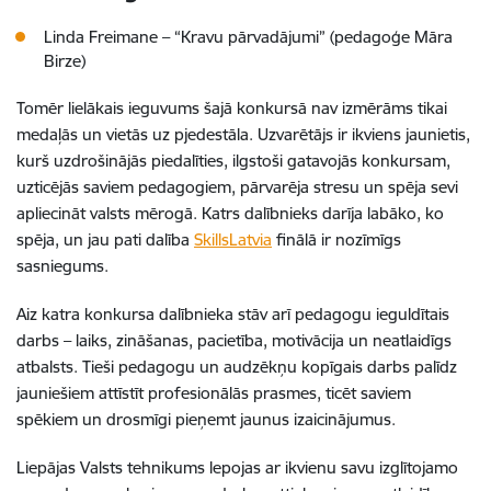
Linda Freimane – “Kravu pārvadājumi” (pedagoģe Māra
Birze)
Tomēr lielākais ieguvums šajā konkursā nav izmērāms tikai
medaļās un vietās uz pjedestāla. Uzvarētājs ir ikviens jaunietis,
kurš uzdrošinājās piedalīties, ilgstoši gatavojās konkursam,
uzticējās saviem pedagogiem, pārvarēja stresu un spēja sevi
apliecināt valsts mērogā. Katrs dalībnieks darīja labāko, ko
spēja, un jau pati dalība
SkillsLatvia
finālā ir nozīmīgs
sasniegums.
Aiz katra konkursa dalībnieka stāv arī pedagogu ieguldītais
darbs – laiks, zināšanas, pacietība, motivācija un neatlaidīgs
atbalsts. Tieši pedagogu un audzēkņu kopīgais darbs palīdz
jauniešiem attīstīt profesionālās prasmes, ticēt saviem
spēkiem un drosmīgi pieņemt jaunus izaicinājumus.
Liepājas Valsts tehnikums lepojas ar ikvienu savu izglītojamo