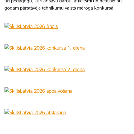
un pedagogu, kuri ar savu darbu, attieksmi un neatlaidību
godam pārstāvēja tehnikumu valsts mēroga konkursā.