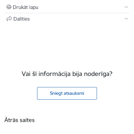
Drukāt lapu
Dalīties
Vai šī informācija bija noderīga?
Sniegt atsauksmi
Kājene
Ātrās saites