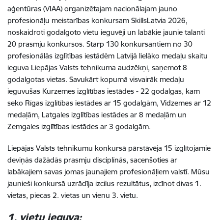
aģentūras (VIAA) organizētajam nacionālajam jauno
profesionāļu meistarības konkursam SkillsLatvia 2026,
noskaidroti godalgoto vietu ieguvēji un labākie jaunie talanti
20 prasmju konkursos. Starp 130 konkursantiem no 30
profesionālās izglītības iestādēm Latvijā lielāko medaļu skaitu
ieguva Liepājas Valsts tehnikuma audzēkņi, saņemot 8
godalgotas vietas. Savukārt kopumā visvairāk medaļu
ieguvušas Kurzemes izglītības iestādes - 22 godalgas, kam
seko Rīgas izglītības iestādes ar 15 godalgām, Vidzemes ar 12
medaļām, Latgales izglītības iestādes ar 8 medaļām un
Zemgales izglītības iestādes ar 3 godalgām.
Liepājas Valsts tehnikumu konkursā pārstāvēja 15 izglītojamie
deviņās dažādās prasmju disciplīnās, sacenšoties ar
labākajiem savas jomas jaunajiem profesionāļiem valstī. Mūsu
jaunieši konkursā uzrādīja izcilus rezultātus, izcīnot divas 1.
vietas, piecas 2. vietas un vienu 3. vietu.
1. vietu ieguva: