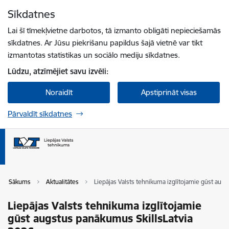
Pāriet uz lapas saturu
Sīkdatnes
Spied
lai meklētu
Enter
Lai šī tīmekļvietne darbotos, tā izmanto obligāti nepieciešamās
sīkdatnes. Ar Jūsu piekrišanu papildus šajā vietnē var tikt
izmantotas statistikas un sociālo mediju sīkdatnes.
Lūdzu, atzīmējiet savu izvēli:
Noraidīt
Apstiprināt visas
Pārvaldīt sīkdatnes
Sākums
Aktualitātes
Liepājas Valsts tehnikuma izglītojamie gūst aug
Liepājas Valsts tehnikuma izglītojamie
gūst augstus panākumus SkillsLatvia