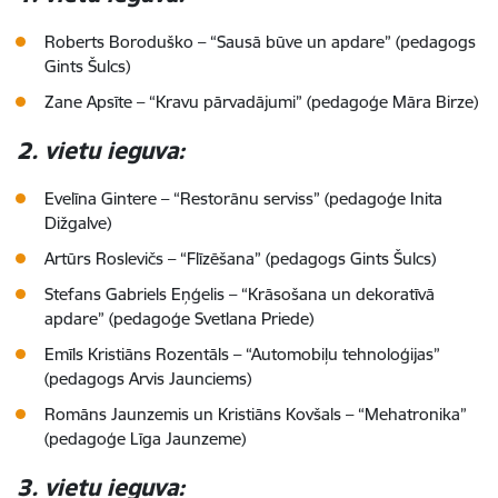
Roberts Boroduško – “Sausā būve un apdare” (pedagogs
Gints Šulcs)
Zane Apsīte – “Kravu pārvadājumi” (pedagoģe Māra Birze)
2. vietu ieguva:
Evelīna Gintere – “Restorānu serviss” (pedagoģe Inita
Dižgalve)
Artūrs Roslevičs – “Flīzēšana” (pedagogs Gints Šulcs)
Stefans Gabriels Eņģelis – “Krāsošana un dekoratīvā
apdare” (pedagoģe Svetlana Priede)
Emīls Kristiāns Rozentāls – “Automobiļu tehnoloģijas”
(pedagogs Arvis Jaunciems)
Romāns Jaunzemis un Kristiāns Kovšals – “Mehatronika”
(pedagoģe Līga Jaunzeme)
3. vietu ieguva: