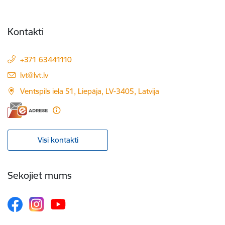
Kontakti
+371 63441110
E-pasts:
lvt@lvt.lv
Ventspils iela 51, Liepāja, LV-3405, Latvija
Visi kontakti
Sekojiet mums