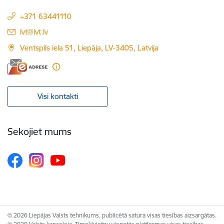
+371 63441110
E-pasts:
lvt@lvt.lv
Ventspils iela 51, Liepāja, LV-3405, Latvija
Visi kontakti
Sekojiet mums
© 2026 Liepājas Valsts tehnikums, publicētā satura visas tiesības aizsargātas.