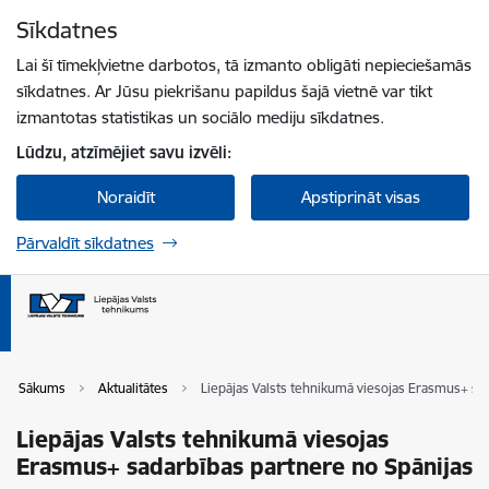
Pāriet uz lapas saturu
Sīkdatnes
Spied
lai meklētu
Enter
Lai šī tīmekļvietne darbotos, tā izmanto obligāti nepieciešamās
sīkdatnes. Ar Jūsu piekrišanu papildus šajā vietnē var tikt
izmantotas statistikas un sociālo mediju sīkdatnes.
Lūdzu, atzīmējiet savu izvēli:
Noraidīt
Apstiprināt visas
Pārvaldīt sīkdatnes
Sākums
Aktualitātes
Liepājas Valsts tehnikumā viesojas Erasmus+ sa
Liepājas Valsts tehnikumā viesojas
Erasmus+ sadarbības partnere no Spānijas