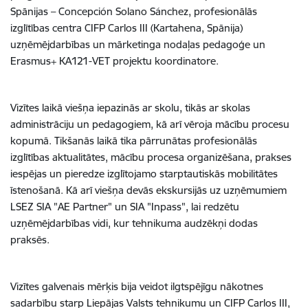
Spānijas – Concepción Solano Sánchez, profesionālās
izglītības centra CIFP Carlos III (Kartahena, Spānija)
uzņēmējdarbības un mārketinga nodaļas pedagoģe un
Erasmus+ KA121-VET projektu koordinatore.
Vizītes laikā viešņa iepazinās ar skolu, tikās ar skolas
administrāciju un pedagogiem, kā arī vēroja mācību procesu
kopumā. Tikšanās laikā tika pārrunātas profesionālās
izglītības aktualitātes, mācību procesa organizēšana, prakses
iespējas un pieredze izglītojamo starptautiskās mobilitātes
īstenošanā. Kā arī viešņa devās ekskursijās uz uzņēmumiem
LSEZ SIA "AE Partner" un SIA "Inpass", lai redzētu
uzņēmējdarbības vidi, kur tehnikuma audzēkņi dodas
praksēs.
Vizītes galvenais mērķis bija veidot ilgtspējīgu nākotnes
sadarbību starp Liepājas Valsts tehnikumu un CIFP Carlos III,