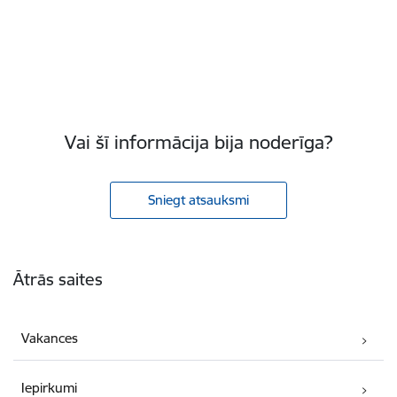
Vai šī informācija bija noderīga?
Sniegt atsauksmi
Kājene
Ātrās saites
Vakances
Iepirkumi