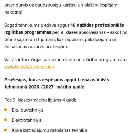
atver durvis uz daudzpusīgu karjeru un plašām iespējām
nākotnē!
Šogad tehnikums piedāvā apgūt
16 dažādas profesionālās
izglītības programmas
pēc 9. klases absolvēšanas – sākot no
tehniskajām un IT jomām, līdz radošām, pakalpojumu un
ēdināšanas nozares profesijām.
Vairāk informācijas par uzņemšanu un mācību programmām:
www.lvt.lv/lv/uznemsana
Profesijas, kuras iespējams apgūt Liepājas Valsts
tehnikumā 2026./2027. mācību gadā:
Pēc 9. klases (mācību ilgums 4 gadi)
Ēku būvtehniķis
Elektrotehniķis
Koka izstrādājumu ražošanas tehniķis