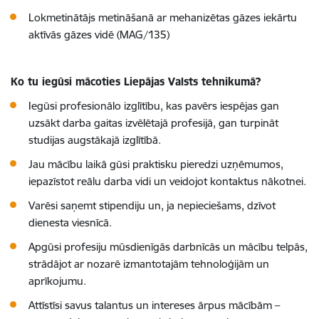
Lokmetinātājs metināšanā ar mehanizētas gāzes iekārtu
aktīvās gāzes vidē (MAG/135)
Ko tu iegūsi mācoties Liepājas Valsts tehnikumā?
Iegūsi profesionālo izglītību, kas pavērs iespējas gan
uzsākt darba gaitas izvēlētajā profesijā, gan turpināt
studijas augstākajā izglītībā.
Jau mācību laikā gūsi praktisku pieredzi uzņēmumos,
iepazīstot reālu darba vidi un veidojot kontaktus nākotnei.
Varēsi saņemt stipendiju un, ja nepieciešams, dzīvot
dienesta viesnīcā.
Apgūsi profesiju mūsdienīgās darbnīcās un mācību telpās,
strādājot ar nozarē izmantotajām tehnoloģijām un
aprīkojumu.
Attīstīsi savus talantus un intereses ārpus mācībām –