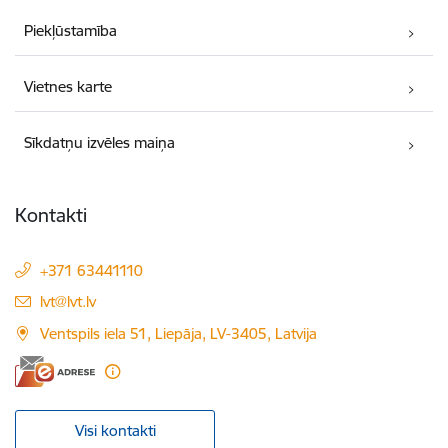
Piekļūstamība
Vietnes karte
Sīkdatņu izvēles maiņa
Kontakti
+371 63441110
E-pasts:
lvt@lvt.lv
Ventspils iela 51, Liepāja, LV-3405, Latvija
Visi kontakti