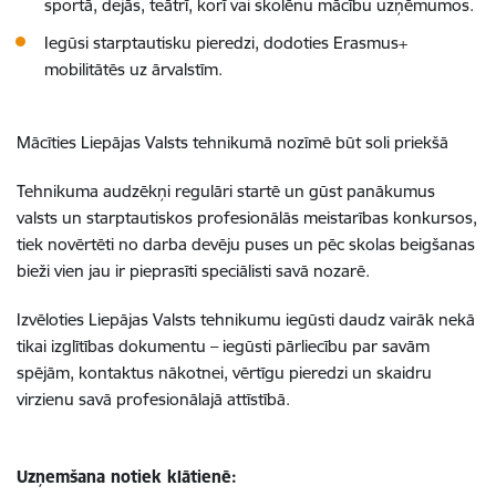
sportā, dejās, teātrī, korī vai skolēnu mācību uzņēmumos.
Iegūsi starptautisku pieredzi, dodoties Erasmus+
mobilitātēs uz ārvalstīm.
Mācīties Liepājas Valsts tehnikumā nozīmē būt soli priekšā
Tehnikuma audzēkņi regulāri startē un gūst panākumus
valsts un starptautiskos profesionālās meistarības konkursos,
tiek novērtēti no darba devēju puses un pēc skolas beigšanas
bieži vien jau ir pieprasīti speciālisti savā nozarē.
Izvēloties Liepājas Valsts tehnikumu iegūsti daudz vairāk nekā
tikai izglītības dokumentu – iegūsti pārliecību par savām
spējām, kontaktus nākotnei, vērtīgu pieredzi un skaidru
virzienu savā profesionālajā attīstībā.
Uzņemšana notiek klātienē: