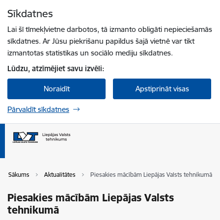
Pāriet uz lapas saturu
Sīkdatnes
Spied
lai meklētu
Enter
Lai šī tīmekļvietne darbotos, tā izmanto obligāti nepieciešamās
sīkdatnes. Ar Jūsu piekrišanu papildus šajā vietnē var tikt
izmantotas statistikas un sociālo mediju sīkdatnes.
Lūdzu, atzīmējiet savu izvēli:
Noraidīt
Apstiprināt visas
Pārvaldīt sīkdatnes
Sākums
Aktualitātes
Piesakies mācībām Liepājas Valsts tehnikumā
Piesakies mācībām Liepājas Valsts
tehnikumā