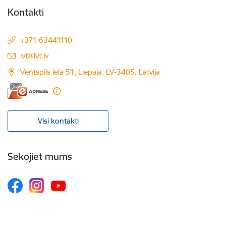
Kontakti
+371 63441110
E-pasts:
lvt@lvt.lv
Ventspils iela 51, Liepāja, LV-3405, Latvija
Visi kontakti
Sekojiet mums