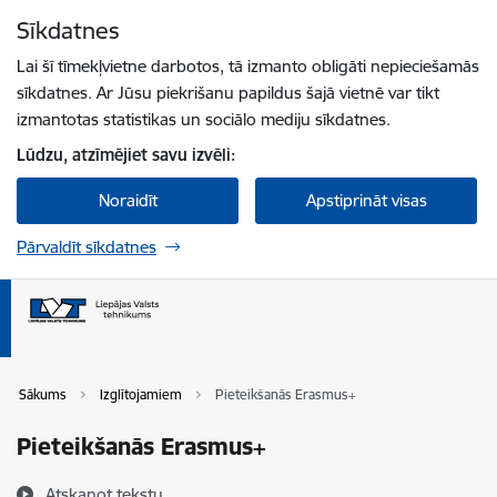
Pāriet uz lapas saturu
Sīkdatnes
Spied
lai meklētu
Enter
Lai šī tīmekļvietne darbotos, tā izmanto obligāti nepieciešamās
sīkdatnes. Ar Jūsu piekrišanu papildus šajā vietnē var tikt
izmantotas statistikas un sociālo mediju sīkdatnes.
Lūdzu, atzīmējiet savu izvēli:
Noraidīt
Apstiprināt visas
Pārvaldīt sīkdatnes
Sākums
Izglītojamiem
Pieteikšanās Erasmus+
Pieteikšanās Erasmus+
Atskaņot tekstu