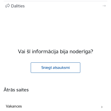
Dalīties
Vai šī informācija bija noderīga?
Sniegt atsauksmi
Kājene
Ātrās saites
Vakances