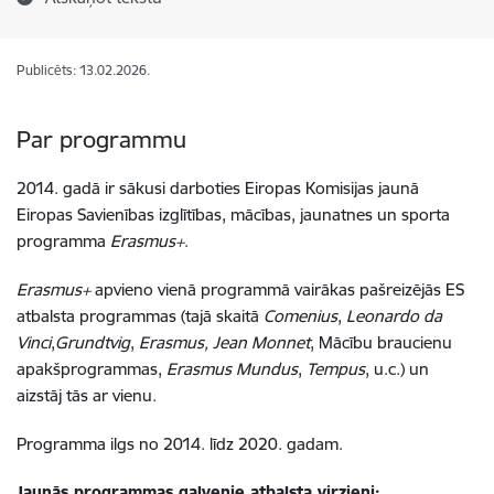
Publicēts: 13.02.2026.
Par programmu
2014. gadā ir sākusi darboties Eiropas Komisijas jaunā
Eiropas Savienības izglītības, mācības, jaunatnes un sporta
programma
Erasmus+
.
Erasmus+
apvieno vienā programmā vairākas pašreizējās ES
atbalsta programmas (tajā skaitā
Comenius
,
Leonardo da
Vinci
,
Grundtvig
,
Erasmus,
Jean Monnet
, Mācību braucienu
apakšprogrammas,
Erasmus Mundus
,
Tempus
, u.c.) un
aizstāj tās ar vienu.
Programma ilgs no 2014. līdz 2020. gadam.
Jaunās programmas galvenie atbalsta virzieni: