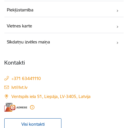
Piekļūstamība
Vietnes karte
Sīkdatņu izvēles maiņa
Kontakti
+371 63441110
E-pasts:
lvt@lvt.lv
Ventspils iela 51, Liepāja, LV-3405, Latvija
Visi kontakti