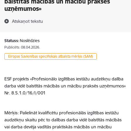
balstītās mācībās un mācību praksēs
uzņēmumos»
Atskaņot tekstu
Statuss:
Noslēdzies
Publicēts: 08.04.2026.
Eiropas Savienības specifiskais atbalsta mērķis (SAM)
ESF projekts «Profesionālo izglītības iestāžu audzēkņu dalība
darba vidē balstītās mācībās un mācību praksēs uzņēmumos»
Nr. 8.5.1.0/16/I/001
Mērķis: Palielināt kvalificētu profesionālās izglītības iestāžu
audzēkņu skaitu pēc to dalības darba vidē balstītās mācībās
vai darba devēja vadītās praktiskās mācībās un mācību