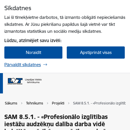
Pāriet uz lapas saturu
Sīkdatnes
Spied
lai meklētu
Enter
Lai šī tīmekļvietne darbotos, tā izmanto obligāti nepieciešamās
sīkdatnes. Ar Jūsu piekrišanu papildus šajā vietnē var tikt
izmantotas statistikas un sociālo mediju sīkdatnes.
Lūdzu, atzīmējiet savu izvēli:
Noraidīt
Apstiprināt visas
Pārvaldīt sīkdatnes
Sākums
Tehnikums
Projekti
SAM 8.5.1. - «Profesionālo izglītī
SAM 8.5.1. - «Profesionālo izglītības
iestāžu audzēkņu dalība darba vidē