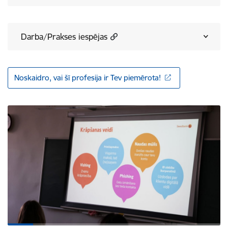
Darba/Prakses iespējas
Noskaidro, vai šī profesija ir Tev piemērota!