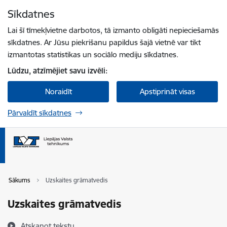
Pāriet uz lapas saturu
Sīkdatnes
Spied
lai meklētu
Enter
Lai šī tīmekļvietne darbotos, tā izmanto obligāti nepieciešamās
sīkdatnes. Ar Jūsu piekrišanu papildus šajā vietnē var tikt
izmantotas statistikas un sociālo mediju sīkdatnes.
Lūdzu, atzīmējiet savu izvēli:
Noraidīt
Apstiprināt visas
Pārvaldīt sīkdatnes
Sākums
Uzskaites grāmatvedis
Uzskaites grāmatvedis
Atskaņot tekstu