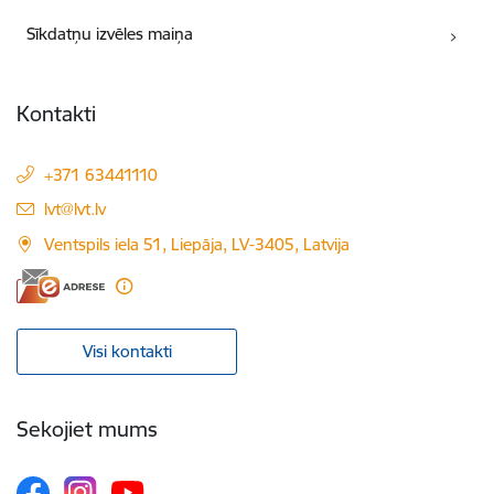
Sīkdatņu izvēles maiņa
Kontakti
+371 63441110
E-pasts:
lvt@lvt.lv
Ventspils iela 51, Liepāja, LV-3405, Latvija
Visi kontakti
Sekojiet mums