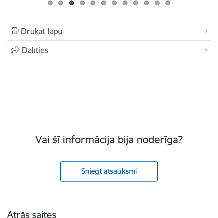
Drukāt lapu
Dalīties
Vai šī informācija bija noderīga?
Sniegt atsauksmi
Kājene
Ātrās saites