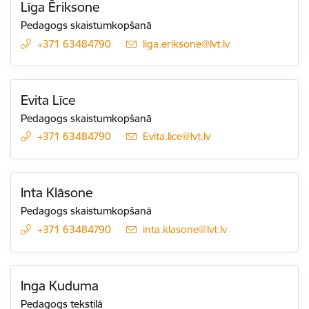
Līga Ēriksone
Pedagogs skaistumkopšanā
+371 63484790
E-pasts:
liga.eriksone@lvt.lv
Evita Līce
Pedagogs skaistumkopšanā
+371 63484790
E-pasts:
Evita.lice@lvt.lv
Inta Klāsone
Pedagogs skaistumkopšanā
+371 63484790
E-pasts:
inta.klasone@lvt.lv
Inga Kuduma
Pedagogs tekstilā