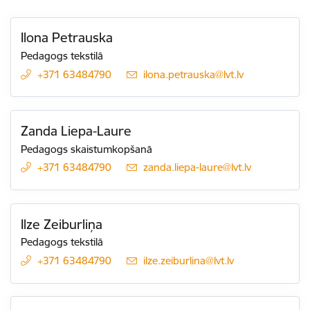
Ilona Petrauska
Pedagogs tekstilā
+371 63484790
E-pasts:
ilona.petrauska@lvt.lv
Zanda Liepa-Laure
Pedagogs skaistumkopšanā
+371 63484790
E-pasts:
zanda.liepa-laure@lvt.lv
Ilze Zeiburliņa
Pedagogs tekstilā
+371 63484790
E-pasts:
ilze.zeiburlina@lvt.lv