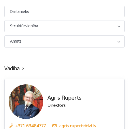
Darbinieks
Struktūrvienība
Amats
Vadība
Agris Ruperts
Direktors
+371 63484777
E-pasts:
agris.ruperts@lvt.lv