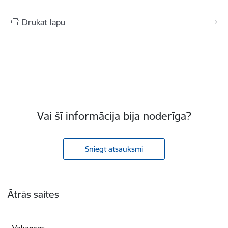
Drukāt lapu
Vai šī informācija bija noderīga?
Sniegt atsauksmi
Kājene
Ātrās saites