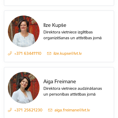
Ilze Kupše
Direktora vietniece izglītības
organizēšanas un attīstības jomā
+371 63441110
E-pasts:
ilze.kupse@lvt.lv
Aiga Freimane
Direktora vietniece audzināšanas
un personības attīstības jomā
+371 25621230
E-pasts:
aiga.freimane@lvt.lv