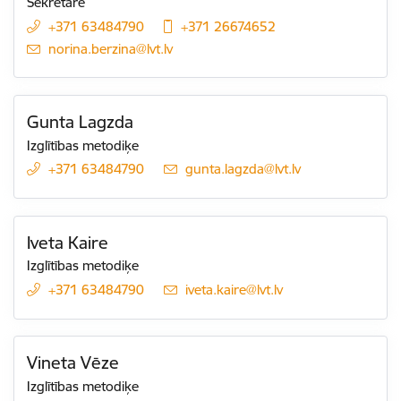
Sekretāre
+371 63484790
+371 26674652
E-pasts:
norina.berzina@lvt.lv
Gunta Lagzda
Izglītības metodiķe
+371 63484790
E-pasts:
gunta.lagzda@lvt.lv
Iveta Kaire
Izglītības metodiķe
+371 63484790
E-pasts:
iveta.kaire@lvt.lv
Vineta Vēze
Izglītības metodiķe