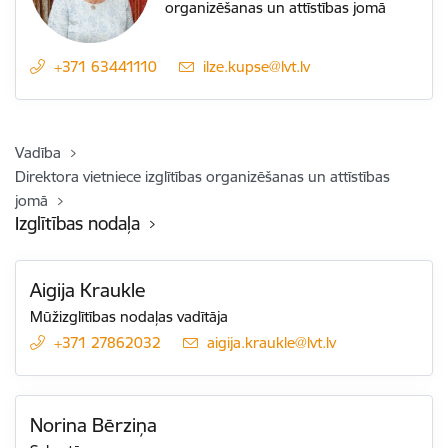
organizēšanas un attīstības jomā
+371 63441110
E-pasts:
ilze.kupse@lvt.lv
Vadība
Direktora vietniece izglītības organizēšanas un attīstības
jomā
Izglītības nodaļa
Aigija Kraukle
Mūžizglītības nodaļas vadītāja
+371 27862032
E-pasts:
aigija.kraukle@lvt.lv
Norina Bērziņa