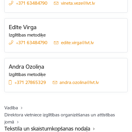
+371 63484790
E-pasts:
vineta.veze@lvt.lv
Edīte Virga
Izglītības metodiķe
+371 63484790
E-pasts:
edite.virga@lvt.lv
Andra Ozoliņa
Izglītības metodiķe
+371 27865329
E-pasts:
andra.ozolina@lvt.lv
Vadība
Direktora vietniece izglītības organizēšanas un attīstības
jomā
Tekstila un skaistumkopšanas nodaļa