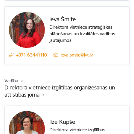
Ieva Šmite
Direktora vietniece stratēģiskās
plānošanas un kvalitātes vadības
jautājumos
+371 63441110
E-pasts:
ieva.smite@lvt.lv
Vadība
Direktora vietniece izglītības organizēšanas un
attīstības jomā
Ilze Kupše
Direktora vietniece izglītības