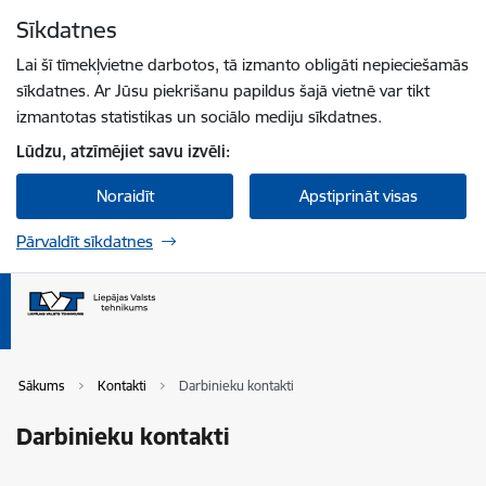
Pāriet uz lapas saturu
Sīkdatnes
Spied
lai meklētu
Enter
Lai šī tīmekļvietne darbotos, tā izmanto obligāti nepieciešamās
sīkdatnes. Ar Jūsu piekrišanu papildus šajā vietnē var tikt
izmantotas statistikas un sociālo mediju sīkdatnes.
Lūdzu, atzīmējiet savu izvēli:
Noraidīt
Apstiprināt visas
Pārvaldīt sīkdatnes
Sākums
Kontakti
Darbinieku kontakti
Darbinieku kontakti