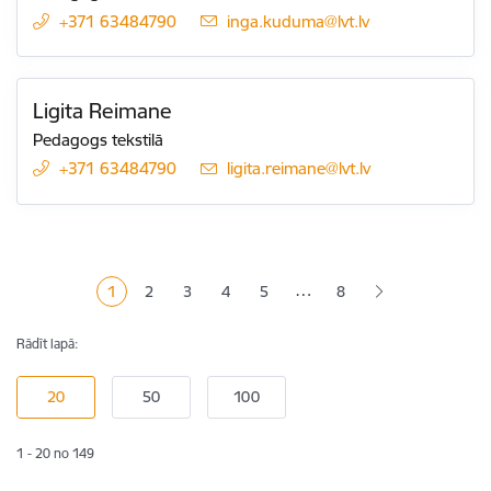
+371 63484790
E-pasts:
inga.kuduma@lvt.lv
Ligita Reimane
Pedagogs tekstilā
+371 63484790
E-pasts:
ligita.reimane@lvt.lv
Lapošana
…
1
2
3
4
5
8
Pašreizējā lapa
Lapa
Lapa
Lapa
Lapa
Rādīt lapā:
1 - 20 no 149