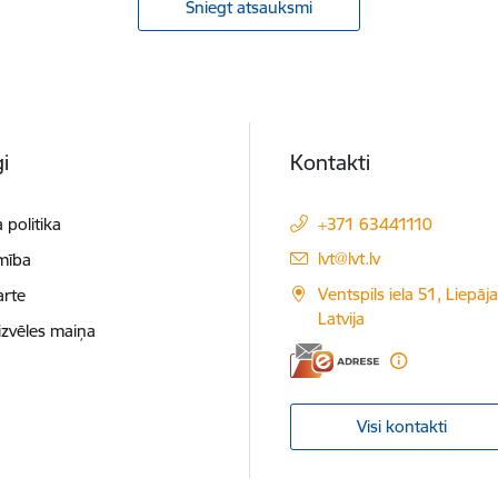
Sniegt atsauksmi
i
Kontakti
 politika
+371 63441110
E-pasts:
lvt@lvt.lv
mība
Ventspils iela 51, Liepāj
arte
Latvija
izvēles maiņa
Visi kontakti