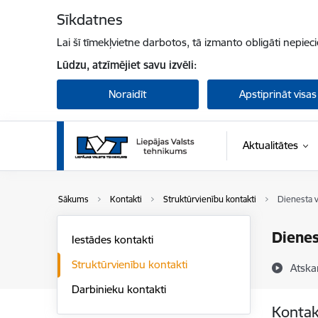
Pāriet uz lapas saturu
Sīkdatnes
Lai šī tīmekļvietne darbotos, tā izmanto obligāti nepiec
Lūdzu, atzīmējiet savu izvēli:
Noraidīt
Apstiprināt visas
Aktualitātes
Sākums
Kontakti
Struktūrvienību kontakti
Dienesta v
Dienes
Iestādes kontakti
Struktūrvienību kontakti
Atska
Darbinieku kontakti
Kontak