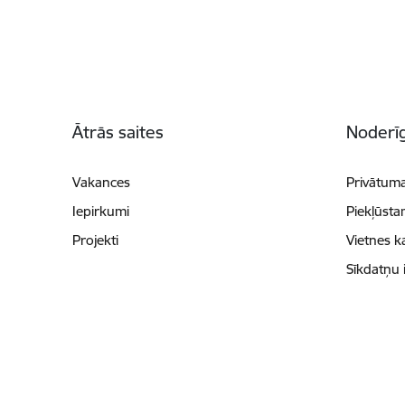
Kājene
Ātrās saites
Noderīg
Vakances
Privātuma
Iepirkumi
Piekļūsta
Projekti
Vietnes k
Sīkdatņu 