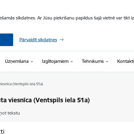
iešamās sīkdatnes. Ar Jūsu piekrišanu papildus šajā vietnē var tikt i
Pārvaldīt sīkdatnes
Uzņemšana
Izglītojamiem
Tehnikums
Kontakti
iesnīca (Ventspils iela 51a)
ta viesnīca (Ventspils iela 51a)
ņot tekstu
ti