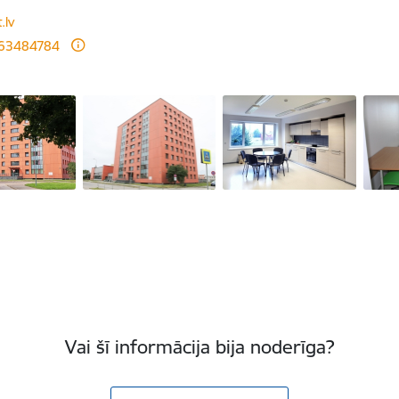
ts:
.lv
 63484784
Vai šī informācija bija noderīga?