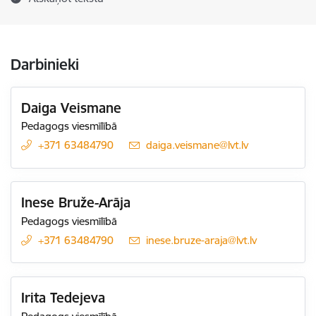
Darbinieki
Daiga Veismane
Pedagogs viesmīlībā
+371 63484790
E-pasts:
daiga.veismane@lvt.lv
Inese Bruže-Arāja
Pedagogs viesmīlībā
+371 63484790
E-pasts:
inese.bruze-araja@lvt.lv
Irita Tedejeva