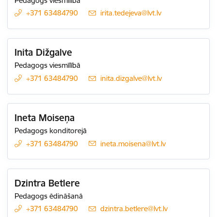
Pedagogs viesmīlībā
+371 63484790
E-pasts:
irita.tedejeva@lvt.lv
Inita Dižgalve
Pedagogs viesmīlībā
+371 63484790
E-pasts:
inita.dizgalve@lvt.lv
Ineta Moiseņa
Pedagogs konditorejā
+371 63484790
E-pasts:
ineta.moisena@lvt.lv
Dzintra Betlere
Pedagogs ēdināšanā
+371 63484790
E-pasts:
dzintra.betlere@lvt.lv