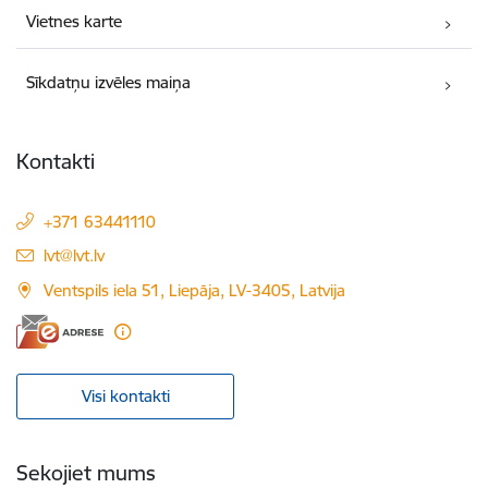
Vietnes karte
Sīkdatņu izvēles maiņa
Kontakti
+371 63441110
E-pasts:
lvt@lvt.lv
Ventspils iela 51, Liepāja, LV-3405, Latvija
Visi kontakti
Sekojiet mums