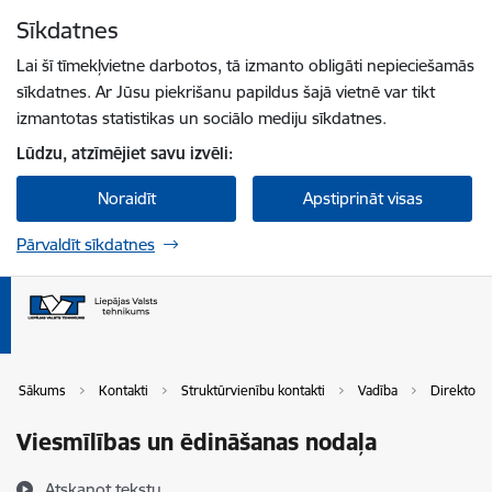
Pāriet uz lapas saturu
Sīkdatnes
Spied
lai meklētu
Enter
Lai šī tīmekļvietne darbotos, tā izmanto obligāti nepieciešamās
sīkdatnes. Ar Jūsu piekrišanu papildus šajā vietnē var tikt
izmantotas statistikas un sociālo mediju sīkdatnes.
Lūdzu, atzīmējiet savu izvēli:
Noraidīt
Apstiprināt visas
Pārvaldīt sīkdatnes
Sākums
Kontakti
Struktūrvienību kontakti
Vadība
Direktora 
Viesmīlības un ēdināšanas nodaļa
Atskaņot tekstu